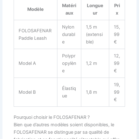
Matéri
Longue
Pri
Modèle
aux
ur
x
Nylon
1,5 m
15,
FOLOSAFENAR
durabl
(extensi
99
Paddle Leash
e
ble)
€
Polypr
12,
Model A
opylèn
1,2 m
99
e
€
19,
Élastiq
Model B
1,8 m
99
ue
€
Pourquoi choisir le FOLOSAFENAR ?
Bien que d’autres modèles soient disponibles, le
FOLOSAFENAR se distingue par sa qualité de